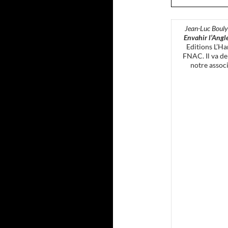
Jean-Luc Bouly
Envahir l’Angl
Editions L’Har
FNAC. Il va de
notre assoc