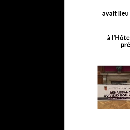
avait lie
à l’Hôt
pr