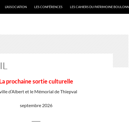
L’ASSOCIATION
LES CONFÉRENCES
LES CAHIERS DU PATRIMOINE BOULONN
IL
La prochaine sortie culturelle
ville d’Albert et le Mémorial de Thiepval
septembre 2026
_____