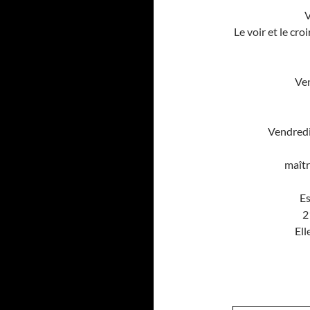
V
Le voir et le cr
Ven
Vendredi
maîtr
Es
2
Ell