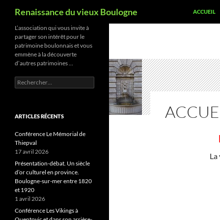
Recherche
Renaissance du vieux Boulogne
ACCUEIL
Aller
L’association qui vous invite à
partager son intérêt pour le
au
patrimoine boulonnais et vous
contenu
emmène à la découverte
d’autres patrimoines …
Rechercher :
ACCUE
ARTICLES RÉCENTS
Conférence Le Mémorial de
Thiepval
17 avril 2026
La 
Présentation-débat. Un siècle
d’or culturel en province.
Boulogne-sur-mer entre 1820
et 1920
1 avril 2026
Conférence Les Vikings à
Quentovic et dans son arrière-