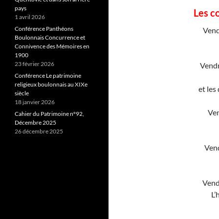
pays
Les c
1 avril 2026
Conférence Panthéons
Vend
Boulonnais Concurrence et
Connivence des Mémoires en
1900
23 février 2026
Vendr
Conférence Le patrimoine
religieux boulonnais au XIXe
et les
siècle
18 janvier 2026
Ven
Cahier du Patrimoine n°92,
Décembre 2025
26 décembre 2025
Vend
Vend
L’