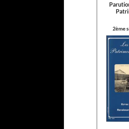
Parutio
Patr
2ème s