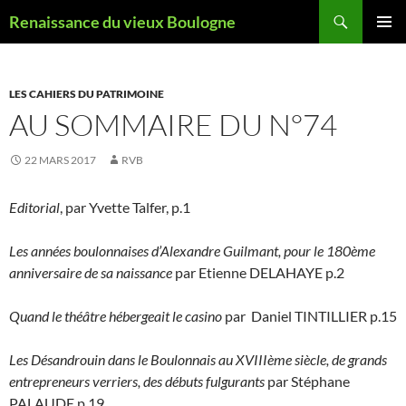
Aller
Recherche
Renaissance du vieux Boulogne
au
MENU
contenu
PRINCI
LES CAHIERS DU PATRIMOINE
AU SOMMAIRE DU N°74
22 MARS 2017
RVB
Editorial
, par Yvette Talfer, p.1
Les années boulonnaises d’Alexandre Guilmant, pour le 180ème
anniversaire de sa naissance
par Etienne DELAHAYE p.2
Quand le théâtre hébergeait le casino
par Daniel TINTILLIER p.15
Les Désandrouin dans le Boulonnais au XVIIIème siècle, de grands
entrepreneurs verriers, des débuts fulgurants
par Stéphane
PALAUDE p.19