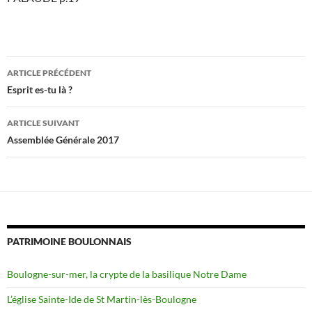
Navigation
ARTICLE PRÉCÉDENT
des
Esprit es-tu là ?
articles
ARTICLE SUIVANT
Assemblée Générale 2017
PATRIMOINE BOULONNAIS
Boulogne-sur-mer, la crypte de la basilique Notre Dame
L’église Sainte-Ide de St Martin-lès-Boulogne