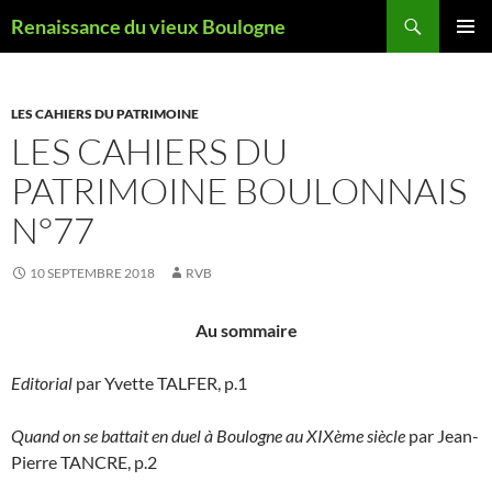
Aller
Recherche
Renaissance du vieux Boulogne
au
MENU
contenu
PRINCI
LES CAHIERS DU PATRIMOINE
LES CAHIERS DU
PATRIMOINE BOULONNAIS
N°77
10 SEPTEMBRE 2018
RVB
Au sommaire
Editorial
par Yvette TALFER, p.1
Quand on se battait en duel à Boulogne au XIXème siècle
par Jean-
Pierre TANCRE, p.2