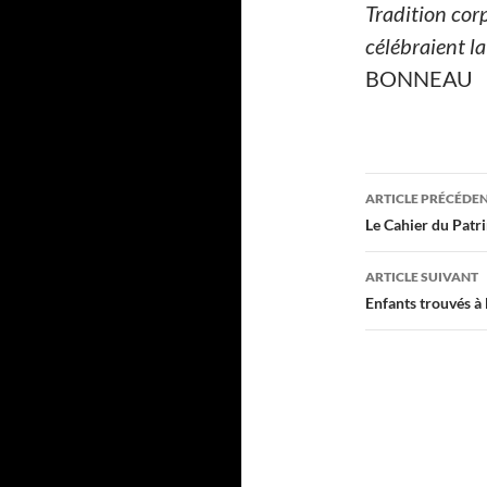
Tradition cor
célébraient l
BONNEAU
Navigati
ARTICLE PRÉCÉDE
des
Le Cahier du Patr
articles
ARTICLE SUIVANT
Enfants trouvés à