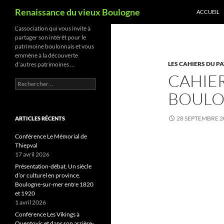
Recherche
Renaissance du vieux Boulogne
ACCUEIL
Aller
L’association qui vous invite à
partager son intérêt pour le
au
patrimoine boulonnais et vous
contenu
emmène à la découverte
LES CAHIERS DU P
d’autres patrimoines …
CAHIE
Rechercher :
BOULO
28 SEPTEMBRE 2
ARTICLES RÉCENTS
Conférence Le Mémorial de
Thiepval
17 avril 2026
Présentation-débat. Un siècle
d’or culturel en province.
Boulogne-sur-mer entre 1820
et 1920
1 avril 2026
Conférence Les Vikings à
Quentovic et dans son arrière-