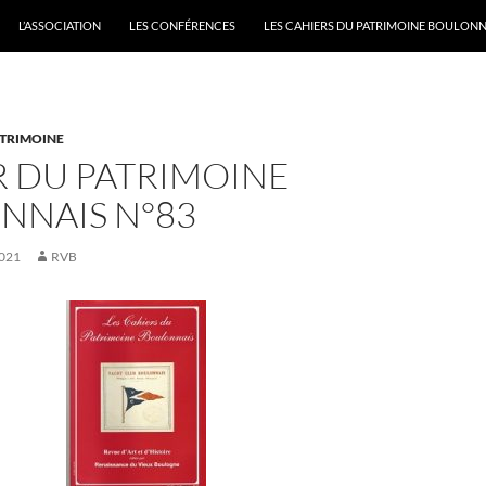
L’ASSOCIATION
LES CONFÉRENCES
LES CAHIERS DU PATRIMOINE BOULONN
ATRIMOINE
R DU PATRIMOINE
NNAIS N°83
021
RVB