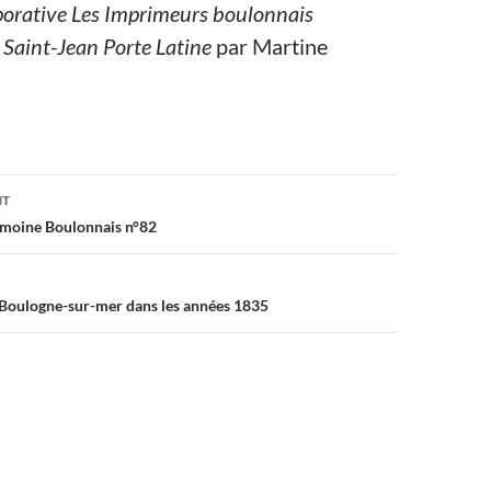
porative Les Imprimeurs boulonnais
a Saint-Jean Porte Latine
par Martine
on
NT
imoine Boulonnais n°82
 Boulogne-sur-mer dans les années 1835