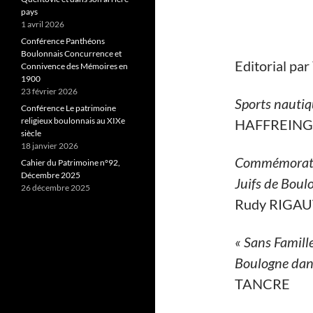
pays
1 avril 2026
Conférence Panthéons
Boulonnais Concurrence et
Editorial pa
Connivence des Mémoires en
1900
23 février 2026
Sports nautiq
Conférence Le patrimoine
religieux boulonnais au XIXe
HAFFREIN
siècle
18 janvier 2026
Commémoratio
Cahier du Patrimoine n°92,
Décembre 2025
Juifs de Bou
26 décembre 2025
Rudy RIGAU
« Sans Famill
Boulogne dan
TANCRE