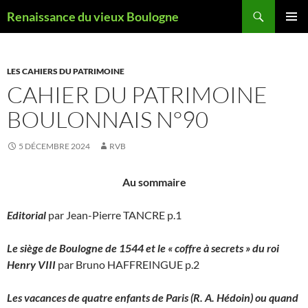
Aller
Recherche
Renaissance du vieux Boulogne
au
MENU
contenu
PRINCI
LES CAHIERS DU PATRIMOINE
CAHIER DU PATRIMOINE
BOULONNAIS N°90
5 DÉCEMBRE 2024
RVB
Au sommaire
Editorial
par Jean-Pierre TANCRE p.1
Le siège de Boulogne de 1544 et le « coffre à secrets » du roi
Henry VIII
par Bruno HAFFREINGUE p.2
Les vacances de quatre enfants de Paris (R. A. Hédoin) ou quand