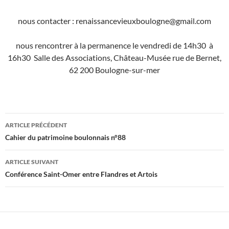
nous contacter : renaissancevieuxboulogne@gmail.com
nous rencontrer à la permanence le vendredi de 14h30 à
16h30 Salle des Associations, Château-Musée rue de Bernet,
62 200 Boulogne-sur-mer
Navigation
ARTICLE PRÉCÉDENT
des
Cahier du patrimoine boulonnais n°88
articles
ARTICLE SUIVANT
Conférence Saint-Omer entre Flandres et Artois