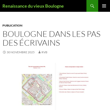
Aller
Recherche
Renaissance du vieux Boulogne
au
MENU
contenu
PRINCI
PUBLICATION
BOULOGNE DANS LES PAS
DES ÉCRIVAINS
30 NOVEMBRE 2025
RVB