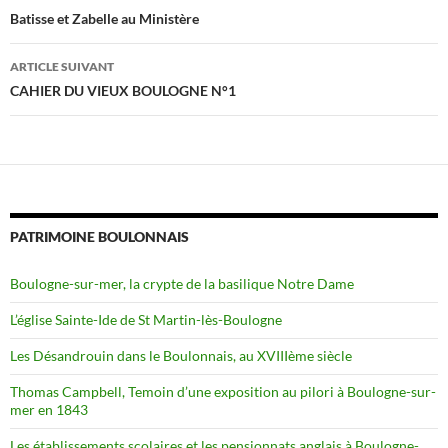
des
Batisse et Zabelle au Ministère
articles
ARTICLE SUIVANT
CAHIER DU VIEUX BOULOGNE N°1
PATRIMOINE BOULONNAIS
Boulogne-sur-mer, la crypte de la basilique Notre Dame
L’église Sainte-Ide de St Martin-lès-Boulogne
Les Désandrouin dans le Boulonnais, au XVIIIème siècle
Thomas Campbell, Temoin d’une exposition au pilori à Boulogne-sur-
mer en 1843
Les établissements scolaires et les pensionnats anglais à Boulogne-