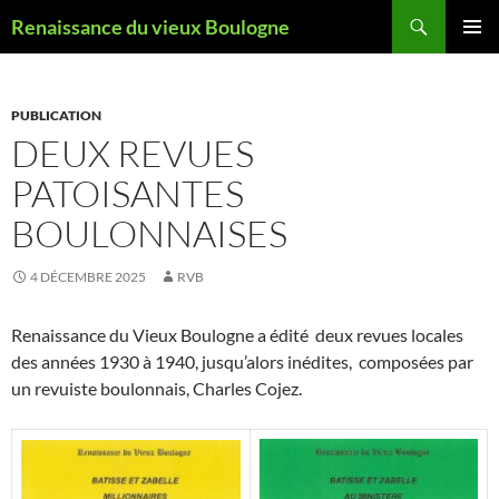
Aller
Recherche
Renaissance du vieux Boulogne
au
MENU
contenu
PRINCI
PUBLICATION
DEUX REVUES
PATOISANTES
BOULONNAISES
4 DÉCEMBRE 2025
RVB
Renaissance du Vieux Boulogne a édité deux revues locales
des années 1930 à 1940, jusqu’alors inédites, composées par
un revuiste boulonnais, Charles Cojez.