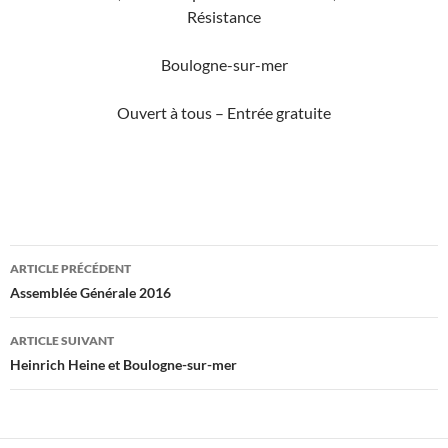
Résistance
Boulogne-sur-mer
Ouvert à tous – Entrée gratuite
Navigation
ARTICLE PRÉCÉDENT
des
Assemblée Générale 2016
articles
ARTICLE SUIVANT
Heinrich Heine et Boulogne-sur-mer