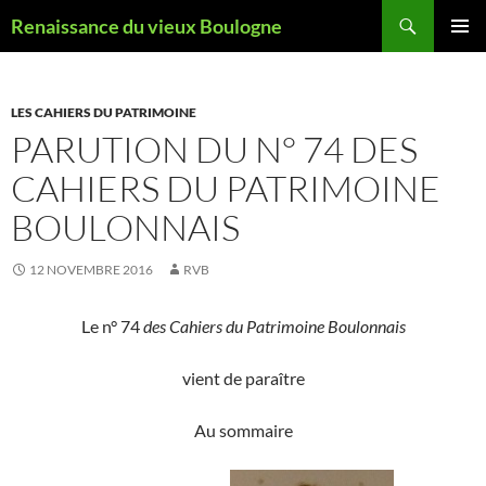
Aller
Recherche
Renaissance du vieux Boulogne
au
MENU
contenu
PRINCI
LES CAHIERS DU PATRIMOINE
PARUTION DU N° 74 DES
CAHIERS DU PATRIMOINE
BOULONNAIS
12 NOVEMBRE 2016
RVB
Le n° 74
des Cahiers du Patrimoine Boulonnais
vient de paraître
Au sommaire