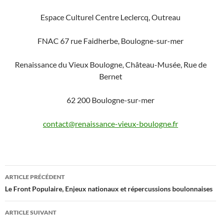
Espace Culturel Centre Leclercq, Outreau
FNAC 67 rue Faidherbe, Boulogne-sur-mer
Renaissance du Vieux Boulogne, Château-Musée, Rue de
Bernet
62 200 Boulogne-sur-mer
contact@renaissance-vieux-boulogne.fr
Navigation
ARTICLE PRÉCÉDENT
des
Le Front Populaire, Enjeux nationaux et répercussions boulonnaises
articles
ARTICLE SUIVANT