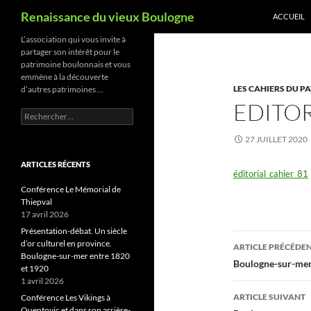
Recherche
Renaissance du vieux Boulogne
ACCUEIL
Aller
L’association qui vous invite à
partager son intérêt pour le
au
patrimoine boulonnais et vous
contenu
emmène à la découverte
LES CAHIERS DU P
d’autres patrimoines …
EDITOR
Rechercher :
27 JUILLET 2020
ARTICLES RÉCENTS
éditorial_cahier_81
Conférence Le Mémorial de
Thiepval
17 avril 2026
Présentation-débat. Un siècle
Navigati
d’or culturel en province.
ARTICLE PRÉCÉDE
Boulogne-sur-mer entre 1820
des
Boulogne-sur-mer 
et 1920
1 avril 2026
articles
ARTICLE SUIVANT
Conférence Les Vikings à
Quentovic et dans son arrière-