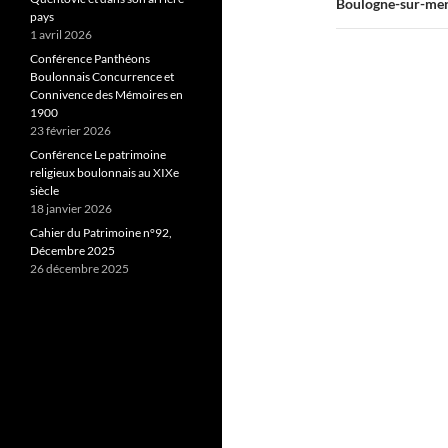
Boulogne-sur-mer 
pays
1 avril 2026
Conférence Panthéons
Boulonnais Concurrence et
Connivence des Mémoires en
1900
23 février 2026
Conférence Le patrimoine
religieux boulonnais au XIXe
siècle
18 janvier 2026
Cahier du Patrimoine n°92,
Décembre 2025
26 décembre 2025