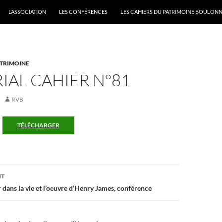
L’ASSOCIATION
LES CONFÉRENCES
LES CAHIERS DU PATRIMOINE BOULONN
ATRIMOINE
IAL CAHIER N°81
RVB
TÉLÉCHARGER
on
NT
dans la vie et l’oeuvre d’Henry James, conférence