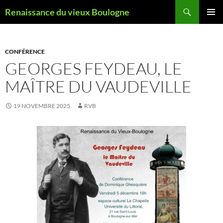
Aller
Recherche
Renaissance du vieux Boulogne
au
MENU
contenu
PRINCI
CONFÉRENCE
GEORGES FEYDEAU, LE
MAÎTRE DU VAUDEVILLE
19 NOVEMBRE 2025
RVB