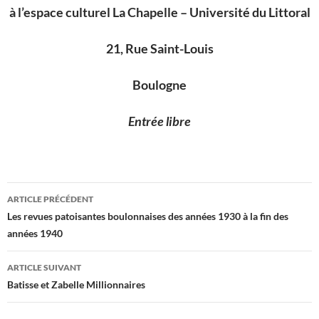
à l’espace culturel La Chapelle – Université du Littoral
21, Rue Saint-Louis
Boulogne
Entrée libre
Navigation
ARTICLE PRÉCÉDENT
des
Les revues patoisantes boulonnaises des années 1930 à la fin des
années 1940
articles
ARTICLE SUIVANT
Batisse et Zabelle Millionnaires