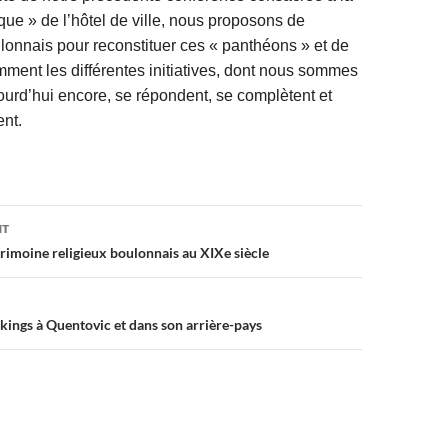
ique » de l’hôtel de ville, nous proposons de
ulonnais pour reconstituer ces « panthéons » et de
ent les différentes initiatives, dont nous sommes
jourd’hui encore, se répondent, se complètent et
ent.
on
NT
rimoine religieux boulonnais au XIXe siècle
kings à Quentovic et dans son arrière-pays