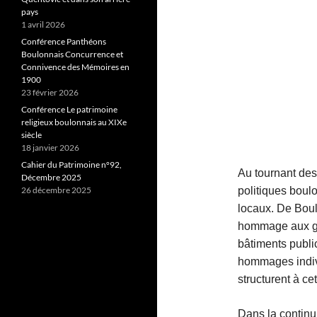
pays
1 avril 2026
Conférence Panthéons
Boulonnais Concurrence et
Connivence des Mémoires en
1900
23 février 2026
Conférence Le patrimoine
religieux boulonnais au XIXe
siècle
18 janvier 2026
Cahier du Patrimoine n°92,
Au tournant de
Décembre 2025
26 décembre 2025
politiques boul
locaux. De Boul
hommage aux gra
bâtiments public
hommages indivi
structurent à ce
Dans la continu