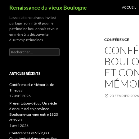
Recherche
Renaissance du vieux Boulogne
ACCUEIL
Aller
L’association qui vous invite à
partager son intérêt pour le
au
patrimoine boulonnais et vous
contenu
emmène à la découverte
CONFÉRENCE
d’autres patrimoines …
CONFÉ
Rechercher :
BOULO
ET CO
ARTICLES RÉCENTS
MÉMOI
Conférence Le Mémorial de
Thiepval
17 avril 2026
23 FÉVRIER 2026
Présentation-débat. Un siècle
d’or culturel en province.
Boulogne-sur-mer entre 1820
et 1920
1 avril 2026
Conférence Les Vikings à
Quentovic et dans son arrière-