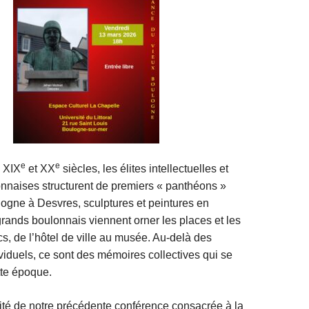
e
e
s XIX
et XX
siècles, les élites intellectuelles et
onnaises structurent de premiers « panthéons »
ogne à Desvres, sculptures et peintures en
nds boulonnais viennent orner les places et les
s, de l’hôtel de ville au musée. Au-delà des
duels, ce sont des mémoires collectives qui se
tte époque.
ité de notre précédente conférence consacrée à la