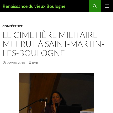
Aller
Recherche
Renaissance du vieux Boulogne
au
MENU
contenu
PRINCI
CONFÉRENCE
LE CIMETIÈRE MILITAIRE
MEERUT À SAINT-MARTIN-
LES-BOULOGNE
9 AVRIL 2015
RVB