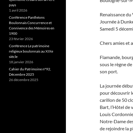
Boulogne-sur-Me
pays
1 avril 2026
Renaissance du
Conférence Panthéons
Journée à Dunker
Boulonnais Concurrence et
Connivence des Mémoires en
Samedi 5 décem
1900
23 février 2026
Chers amies et a
Conférence Le patrimoine
religieux boulonnais au XIXe
siècle
Flamande, bourg
18 janvier 2026
sous le règne de
Cahier du Patrimoine n°92,
son port.
Décembre 2025
26 décembre 2025
La journée début
pour découvrir le
carillon de 50 cl
Bart, l’Hôtel de 
Louis Cordonnier
Notre-Dame des D
de rejoindre la p