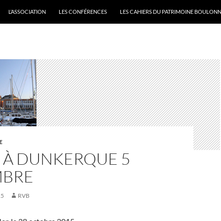
L’ASSOCIATION
LES CONFÉRENCES
LES CAHIERS DU PATRIMOINE BOULONN
E
E À DUNKERQUE 5
MBRE
15
RVB