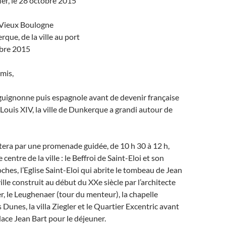
r, le 28 octobre 2015
 Vieux Boulogne
que, de la ville au port
bre 2015
mis,
uignonne puis espagnole avant de devenir française
 Louis XIV, la ville de Dunkerque a grandi autour de
era par une promenade guidée, de 10 h 30 à 12 h,
 centre de la ville : le Beffroi de Saint-Eloi et son
oches, l’Eglise Saint-Eloi qui abrite le tombeau de Jean
ville construit au début du XXe siècle par l’architecte
, le Leughenaer (tour du menteur), la chapelle
unes, la villa Ziegler et le Quartier Excentric avant
lace Jean Bart pour le déjeuner.