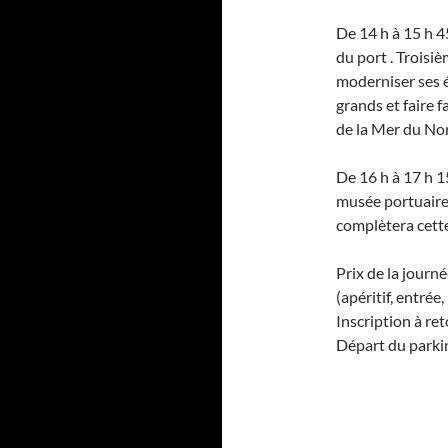
De 14 h à 15 h 4
du port . Troisi
moderniser ses é
grands et faire 
de la Mer du No
De 16 h à 17 h 1
musée portuaire 
complètera cett
Prix de la journé
(apéritif, entrée,
Inscription à r
Départ du parkin