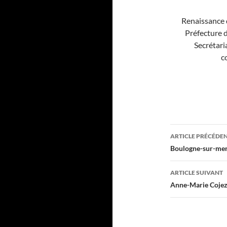
Renaissance d
Préfecture 
Secrétar
c
Navigati
ARTICLE PRÉCÉDE
des
Boulogne-sur-mer,
articles
ARTICLE SUIVANT
Anne-Marie Coje