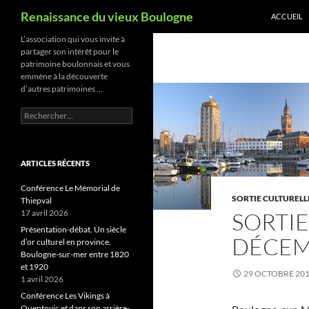
Recherche
Renaissance du vieux Boulogne
ACCUEIL
Aller
L’association qui vous invite à
partager son intérêt pour le
au
patrimoine boulonnais et vous
contenu
emmène à la découverte
d’autres patrimoines …
Rechercher :
ARTICLES RÉCENTS
Conférence Le Mémorial de
SORTIE CULTURELL
Thiepval
17 avril 2026
SORTI
Présentation-débat. Un siècle
DÉCE
d’or culturel en province.
Boulogne-sur-mer entre 1820
et 1920
29 OCTOBRE 20
1 avril 2026
Conférence Les Vikings à
Quentovic et dans son arrière-