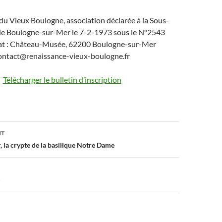
u Vieux Boulogne, association déclarée à la Sous-
de Boulogne-sur-Mer le 7-2-1973 sous le N°2543
iat : Château-Musée, 62200 Boulogne-sur-Mer
ontact@renaissance-vieux-boulogne.fr
Télécharger le bulletin d’inscription
on
NT
 la crypte de la basilique Notre Dame
z