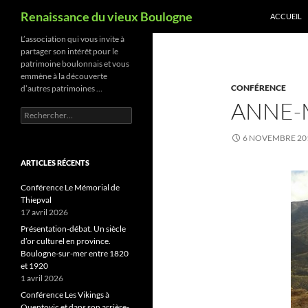
Recherche
Renaissance du vieux Boulogne
ACCUEIL
Aller
L’association qui vous invite à
partager son intérêt pour le
au
patrimoine boulonnais et vous
contenu
emmène à la découverte
CONFÉRENCE
d’autres patrimoines …
ANNE-
Rechercher :
6 NOVEMBRE 20
ARTICLES RÉCENTS
Conférence Le Mémorial de
Thiepval
17 avril 2026
Présentation-débat. Un siècle
d’or culturel en province.
Boulogne-sur-mer entre 1820
et 1920
1 avril 2026
Conférence Les Vikings à
Quentovic et dans son arrière-