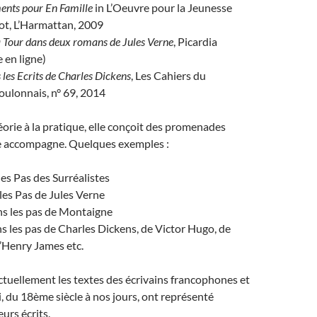
ents pour En Famille
in L’Oeuvre pour la Jeunesse
ot, L’Harmattan, 2009
a Tour dans deux romans de Jules Verne
, Picardia
 en ligne)
les Ecrits de Charles Dickens
, Les Cahiers du
oulonnais, n° 69, 2014
éorie à la pratique, elle conçoit des promenades
lle accompagne. Quelques exemples :
es Pas des Surréalistes
es Pas de Jules Verne
s les pas de Montaigne
 les pas de Charles Dickens, de Victor Hugo, de
’Henry James etc.
ctuellement les textes des écrivains francophones et
 du 18ème siècle à nos jours, ont représenté
urs écrits.