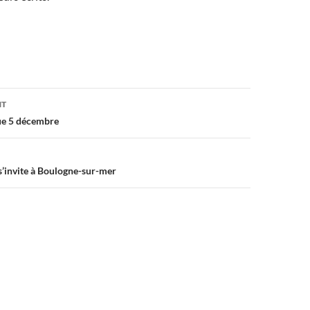
on
NT
ue 5 décembre
’invite à Boulogne-sur-mer