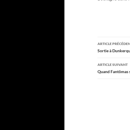
Navigati
ARTICLE PRÉCÉDE
des
Sortie à Dunkerq
articles
ARTICLE SUIVANT
Quand Fantômas s