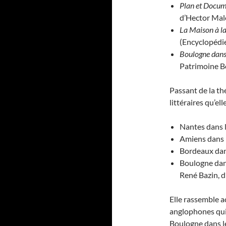
Plan et Docum
d’Hector Mal
La Maison à l
(Encyclopédie
Boulogne dans 
Patrimoine B
Passant de la th
littéraires qu’e
Nantes dans l
Amiens dans l
Bordeaux dan
Boulogne dans
René Bazin, d
Elle rassemble a
anglophones qui,
Boulogne dans le