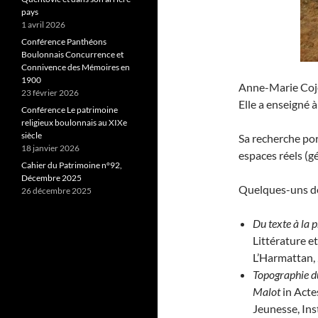
pays
1 avril 2026
Conférence Panthéons
Boulonnais Concurrence et
Connivence des Mémoires en
1900
Anne-Marie Cojez
23 février 2026
Elle a enseigné 
Conférence Le patrimoine
religieux boulonnais au XIXe
siècle
Sa recherche por
18 janvier 2026
espaces réels (gé
Cahier du Patrimoine n°92,
Décembre 2025
Quelques-uns de s
26 décembre 2025
Du texte à la 
Littérature e
L’Harmattan,
Topographie du
Malot
in Acte
Jeunesse, Ins