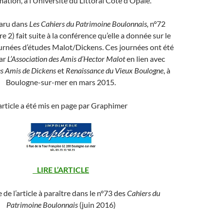
mation, à l’Université du Littoral Côte d’Opale.
paru dans
Les Cahiers du Patrimoine Boulonnais,
n°72
 2) fait suite à la conférence qu’elle a donnée sur le
journées d’études Malot/Dickens. Ces journées ont été
ar
L’Association des Amis d’Hector Malot
en lien avec
es Amis de Dickens
et
Renaissance du Vieux Boulogne
, à
Boulogne-sur-mer en mars 2015.
’article a été mis en page par Graphimer
LIRE L’ARTICLE
de l’article à paraître dans le n°73 des
Cahiers du
Patrimoine Boulonnais
(juin 2016)