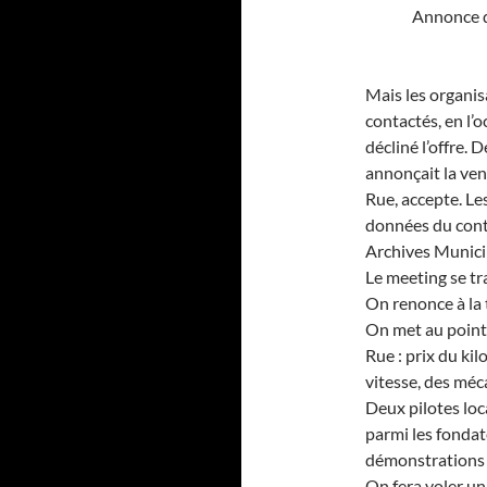
Annonce d
Mais les organisa
contactés, en l’
décliné l’offre
annonçait la ven
Rue, accepte. Le
données du cont
Archives Munici
Le meeting se t
On renonce à la
On met au point 
Rue : prix du kil
vitesse, des mé
Deux pilotes lo
parmi les fondat
démonstrations 
On fera voler un