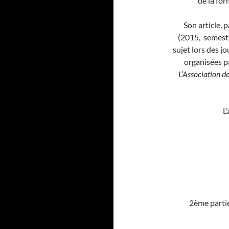
de la for
Son article, 
(2015, semestre
sujet lors des 
organisées p
L’Association d
L
2ème partie 