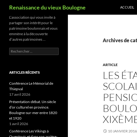
Recherche
Renaissance du vieux Boulogne
ACCUEIL
Aller
L’association qui vous invite à
partager son intérêt pour le
au
patrimoine boulonnais et vous
contenu
emmène à la découverte
d’autres patrimoines …
Archives de cat
Rechercher :
ARTICLE
LES ÉT
ARTICLES RÉCENTS
SCOLAI
Conférence Le Mémorial de
Thiepval
PENSIO
17 avril 2026
Présentation-débat. Un siècle
BOULO
d’or culturel en province.
Boulogne-sur-mer entre 1820
XIXÈME
et 1920
1 avril 2026
Conférence Les Vikings à
10 JANVIER 2016
Quentovic et dans son arrière-