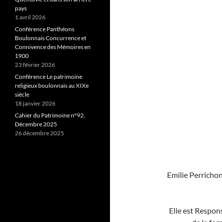
pays
1 avril 2026
Conférence Panthéons
Boulonnais Concurrence et
Connivence des Mémoires en
1900
23 février 2026
Conférence Le patrimoine
religieux boulonnais au XIXe
siècle
18 janvier 2026
Cahier du Patrimoine n°92,
Décembre 2025
26 décembre 2025
Emilie Perricho
Elle est Respon