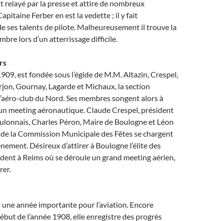
t relayé par la presse et attire de nombreux
apitaine Ferber en est la vedette ; il y fait
 ses talents de pilote. Malheureusement il trouve la
bre lors d’un atterrissage difficile.
rs
909, est fondée sous l’égide de M.M. Altazin, Crespel,
rjon, Gournay, Lagarde et Michaux, la section
l’aéro-club du Nord. Ses membres songent alors à
’un meeting aéronautique. Claude Crespel, président
oulonnais, Charles Péron, Maire de Boulogne et Léon
t de la Commission Municipale des Fêtes se chargent
énement. Désireux d’attirer à Boulogne l’élite des
rendent à Reims où se déroule un grand meeting aérien,
rer.
 une année importante pour l’aviation. Encore
ébut de l’année 1908, elle enregistre des progrès