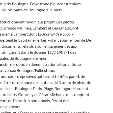
u prix Boulogne-Folkestone (Source : Archives
Municipales de Boulogne-sur-mer)
teurs doivent revoir leur projet. Les pilotes
occurrence Paulhan, Lambert et Legagneux, ont
. De même Lambert dont
Le Journal de Roubaix
ue. Seul le Capitaine Ferber, volant sous le nom de De
s documents relatifs à son engagement et aux
rat figurent dans le dossier 117J 1909/1 des
pales de Boulogne-sur-mer.
ransforme donc en démonstration aéronautique.
 traversée Boulogne/Folkestone.
une série d’épreuves qui seront tentées par M. de
omètre, de distance, de hauteur, de 3 tours de piste, de
caniciens, Boulogne-Paris-Plage, Boulogne-Hardelot.
caux, Harry Gournay et César Michaux, qui comptent
eurs de l’aéroclub boulonnais, feront des
de planeurs.
 ballon, que l’aéroclub consent à mettre à disposition.