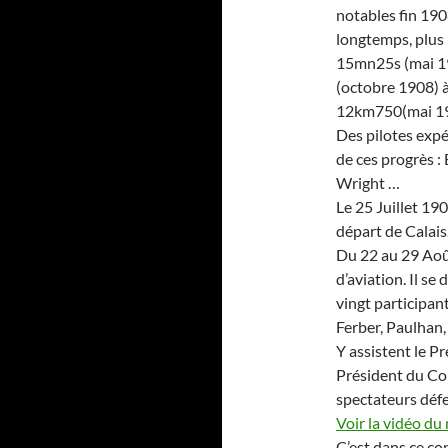
notables fin 190
longtemps, plus 
15mn25s (mai 19
(octobre 1908) 
12km750(mai 19
Des pilotes expé
de ces progrès :
Wright …
Le 25 Juillet 19
départ de Calais
Du 22 au 29 Août
d’aviation. Il se
vingt participan
Ferber, Paulhan,
Y assistent le Pr
Président du Con
spectateurs défer
Voir la vidéo du
C’est dans ce co