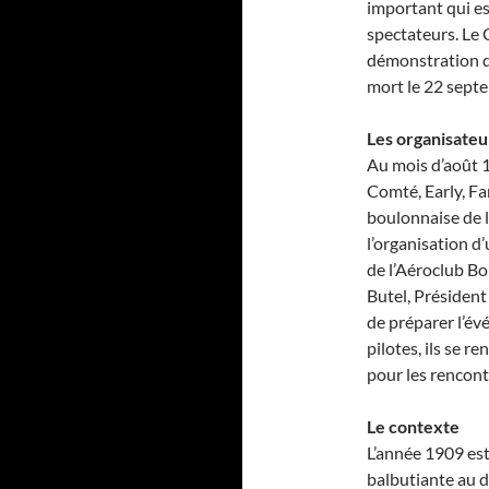
important qui es
spectateurs. Le C
démonstration de
mort le 22 septem
Les organisateu
Au mois d’août 1
Comté, Early, Fa
boulonnaise de 
l’organisation d
de l’Aéroclub B
Butel, Présiden
de préparer l’év
pilotes, ils se 
pour les rencont
Le contexte
L’année 1909 est
balbutiante au d