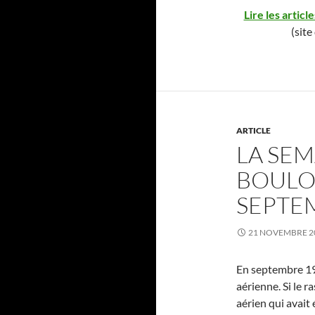
Lire les artic
(site
ARTICLE
LA SEM
BOULO
SEPTE
21 NOVEMBRE 2
En septembre 19
aérienne. Si le 
aérien qui avait