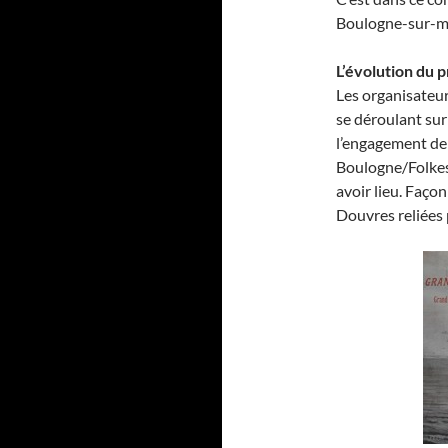
Boulogne-sur-m
L’évolution du p
Les organisateu
se déroulant su
l’engagement de
Boulogne/Folkest
avoir lieu. Façon
Douvres reliées 