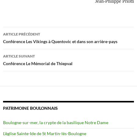
Jean-Philippe Priotti
Navigation
ARTICLE PRÉCÉDENT
des
Conférence Les Vikings à Quentovic et dans son arrière-pays
articles
ARTICLE SUIVANT
Conférence Le Mémorial de Thiepval
PATRIMOINE BOULONNAIS
Boulogne-sur-mer, la crypte de la basilique Notre Dame
L’église Sainte-Ide de St Martin-lès-Boulogne