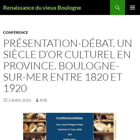
Aller
Recherche
Renaissance du vieux Boulogne
au
MENU
contenu
PRINCI
CONFÉRENCE
PRÉSENTATION-DÉBAT. UN
SIÈCLE D’OR CULTUREL EN
PROVINCE. BOULOGNE-
SUR-MER ENTRE 1820 ET
1920
1 AVRIL 2026
RVB